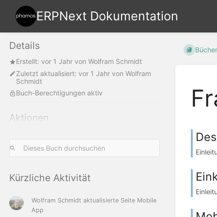
ERPNext Dokumentation
Details
Büche
Erstellt:
vor 1 Jahr
von
Wolfram Schmidt
Zuletzt aktualisiert:
vor 1 Jahr
von
Wolfram
Schmidt
Fr
Buch-Berechtigungen aktiv
Aktionen
Des
Einlei
Ein
Kürzliche Aktivität
Einlei
Wolfram Schmidt
aktualisierte Seite
Mobile
App
Mob