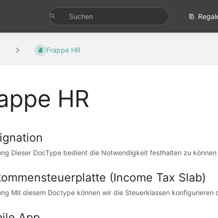
Regal
r
Frappe HR
appe HR
ignation
tung Dieser DocType bedient die Notwendigkeit festhalten zu können wa
kommensteuerplatte (Income Tax Slab)
tung Mit diesem Doctype können wir die Steuerklassen konfigurieren d
ile App