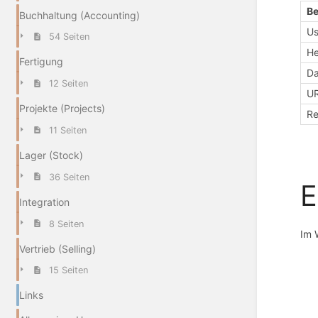
B
Buchhaltung (Accounting)
Us
54 Seiten
H
Fertigung
Da
12 Seiten
U
Projekte (Projects)
R
11 Seiten
Lager (Stock)
36 Seiten
E
Integration
8 Seiten
Im 
Vertrieb (Selling)
15 Seiten
Links