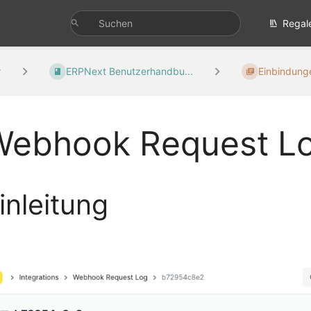
Regal
r
ERPNext Benutzerhandbu...
Einbindunge
Webhook Request L
inleitung