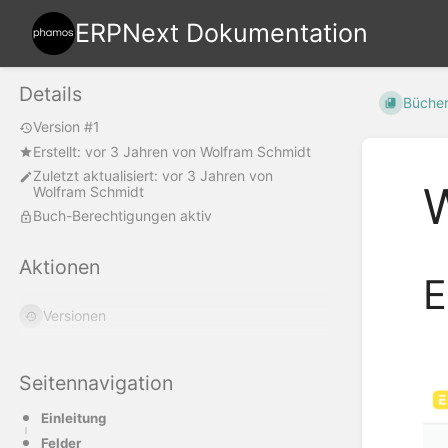
ERPNext Dokumentation
Details
Büche
Version #1
Erstellt:
vor 3 Jahren
von
Wolfram Schmidt
Zuletzt aktualisiert:
vor 3 Jahren
von
Wolfram Schmidt
Buch-Berechtigungen aktiv
Aktionen
E
Versionen
Seitennavigation
Einleitung
Felder