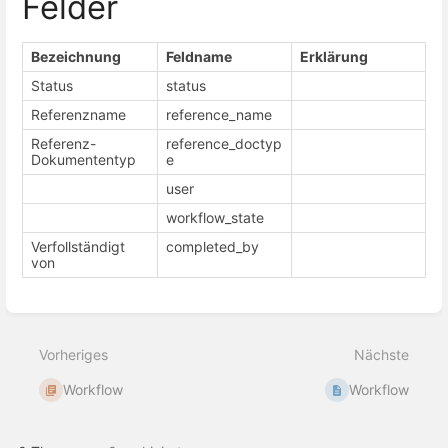
Felder
Bezeichnung
Feldname
Erklärung
Status
status
Referenzname
reference_name
Referenz-
reference_doctyp
Dokumententyp
e
user
workflow_state
Verfollständigt
completed_by
von
Abschnittsauswahlmodus
aktivieren
Vorheriges
Nächste
Workflow
Workflow