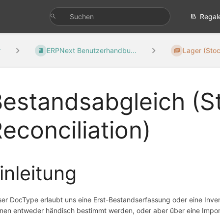
Regal
r
ERPNext Benutzerhandbu...
Lager (Sto
estandsabgleich (S
econciliation)
inleitung
ser DocType erlaubt uns eine Erst-Bestandserfassung oder eine Inventu
nen entweder händisch bestimmt werden, oder aber über eine Importv