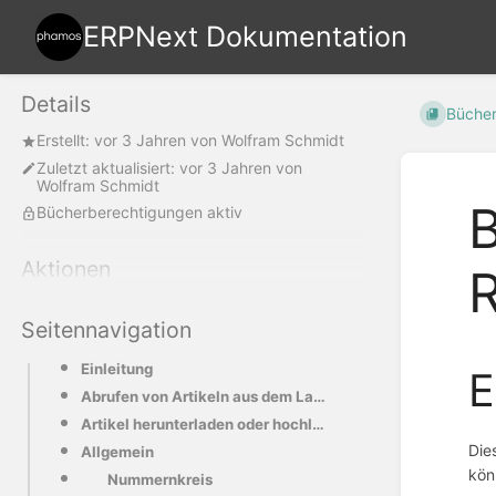
ERPNext Dokumentation
Details
Büche
Erstellt:
vor 3 Jahren
von
Wolfram Schmidt
Zuletzt aktualisiert:
vor 3 Jahren
von
Wolfram Schmidt
B
Bücherberechtigungen aktiv
Aktionen
R
Seitennavigation
Einleitung
E
Abrufen von Artikeln aus dem Lager
Artikel herunterladen oder hochladen
Die
Allgemein
kön
Nummernkreis