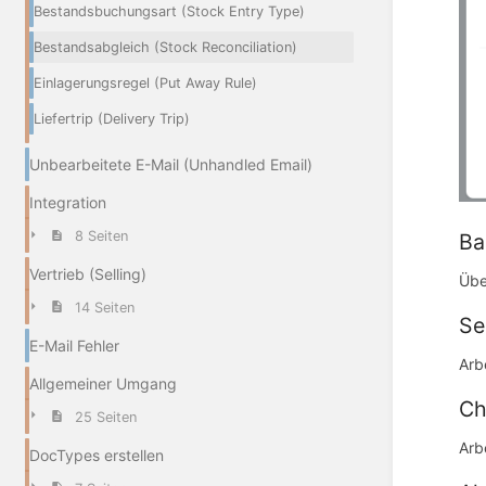
Bestandsbuchungsart (Stock Entry Type)
Bestandsabgleich (Stock Reconciliation)
Einlagerungsregel (Put Away Rule)
Liefertrip (Delivery Trip)
Unbearbeitete E-Mail (Unhandled Email)
Integration
8 Seiten
Ba
Vertrieb (Selling)
Übe
14 Seiten
Se
E-Mail Fehler
Arb
Allgemeiner Umgang
Ch
25 Seiten
Arb
DocTypes erstellen