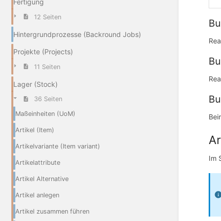
Fertigung
12 Seiten
Bu
Hintergrundprozesse (Backround Jobs)
Rea
Projekte (Projects)
Bu
11 Seiten
Rea
Lager (Stock)
Bu
36 Seiten
Maßeinheiten (UoM)
Bei
Artikel (Item)
Ar
Artikelvariante (Item variant)
Im 
Artikelattribute
Artikel Alternative
Artikel anlegen
Artikel zusammen führen