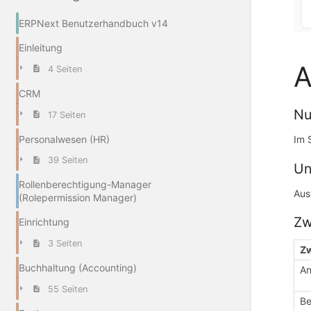
ERPNext Benutzerhandbuch v14
Einleitung
A
4 Seiten
CRM
Nu
17 Seiten
Personalwesen (HR)
Im 
39 Seiten
Un
Rollenberechtigung-Manager
Aus
(Rolepermission Manager)
Zw
Einrichtung
3 Seiten
Z
Buchhaltung (Accounting)
An
55 Seiten
Be