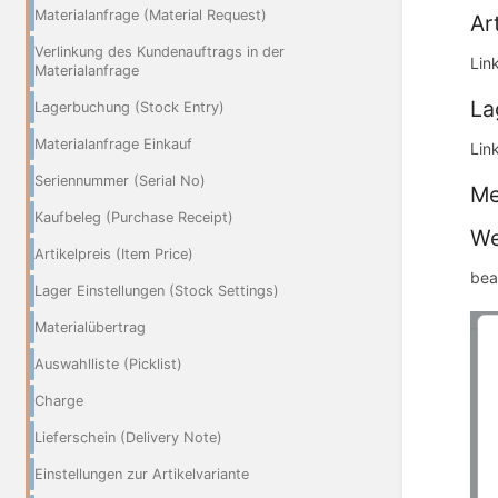
Materialanfrage (Material Request)
Ar
Verlinkung des Kundenauftrags in der
Lin
Materialanfrage
La
Lagerbuchung (Stock Entry)
Materialanfrage Einkauf
Lin
Seriennummer (Serial No)
M
Kaufbeleg (Purchase Receipt)
We
Artikelpreis (Item Price)
bea
Lager Einstellungen (Stock Settings)
Materialübertrag
Auswahlliste (Picklist)
Charge
Lieferschein (Delivery Note)
Einstellungen zur Artikelvariante