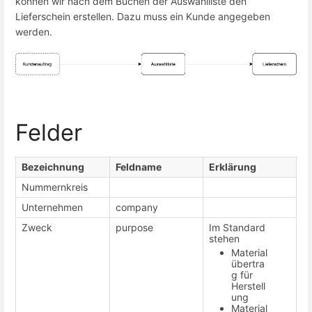
können wir nach dem Buchen der Auswahlliste den
Lieferschein erstellen. Dazu muss ein Kunde angegeben
werden.
Felder
Bezeichnung
Feldname
Erklärung
Nummernkreis
Unternehmen
company
Zweck
purpose
Im Standard
stehen
Material
übertra
g für
Herstell
ung
Material