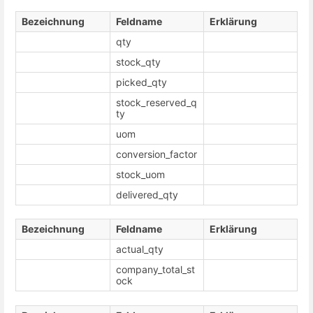
Bezeichnung
Feldname
Erklärung
qty
stock_qty
picked_qty
stock_reserved_q
ty
uom
conversion_factor
stock_uom
delivered_qty
Bezeichnung
Feldname
Erklärung
actual_qty
company_total_st
ock