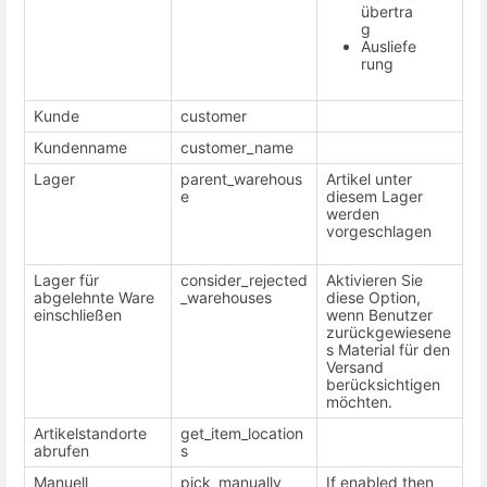
übertra
g
Ausliefe
rung
Kunde
customer
Kundenname
customer_name
Lager
parent_warehous
Artikel unter
e
diesem Lager
werden
vorgeschlagen
Lager für
consider_rejected
Aktivieren Sie
abgelehnte Ware
_warehouses
diese Option,
einschließen
wenn Benutzer
zurückgewiesene
s Material für den
Versand
berücksichtigen
möchten.
Artikelstandorte
get_item_location
abrufen
s
Manuell
pick_manually
If enabled then