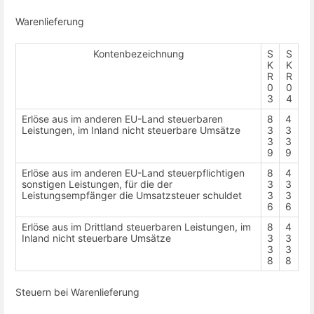
Warenlieferung
Kontenbezeichnung
S
S
K
K
R
R
0
0
3
4
Erlöse aus im anderen EU-Land steuerbaren
8
4
Leistungen, im Inland nicht steuerbare Umsätze
3
3
3
3
9
9
Erlöse aus im anderen EU-Land steuerpflichtigen
8
4
sonstigen Leistungen, für die der
3
3
Leistungsempfänger die Umsatzsteuer schuldet
3
3
6
6
Erlöse aus im Drittland steuerbaren Leistungen, im
8
4
Inland nicht steuerbare Umsätze
3
3
3
3
8
8
Steuern bei Warenlieferung