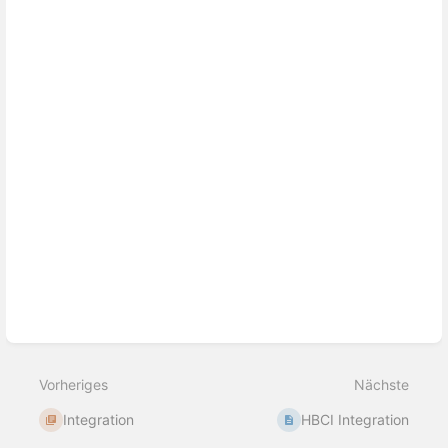
Abschnittsauswahlmodus
aktivieren
Vorheriges
Nächste
Integration
HBCI Integration