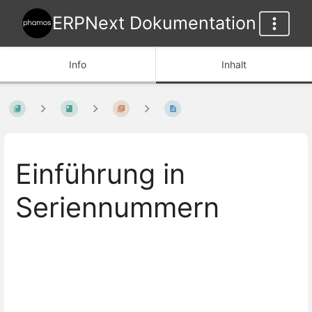
ERPNext Dokumentation
Info
Inhalt
Einführung in
Seriennummern
Abschnittsauswahlmodus
aktivieren