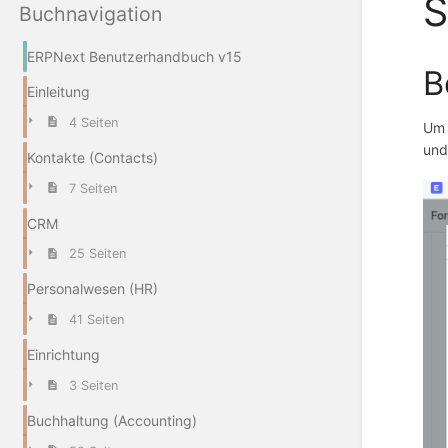
S
Buchnavigation
ERPNext Benutzerhandbuch v15
B
Einleitung
4 Seiten
Um 
und
Kontakte (Contacts)
7 Seiten
CRM
25 Seiten
Personalwesen (HR)
41 Seiten
Einrichtung
3 Seiten
Buchhaltung (Accounting)