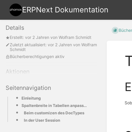
ERPNext Dokumentation
Details
Büche
Erstellt:
vor 2 Jahren
von
Wolfram Schmidt
Zuletzt aktualisiert:
vor 2 Jahren
von
Wolfram
Schmidt
T
Bücherberechtigungen aktiv
Aktionen
E
Seitennavigation
Einleitung
Sob
Spaltenbreite in Tabellen anpassen
Beim customizen des DocTypes
In der User Session