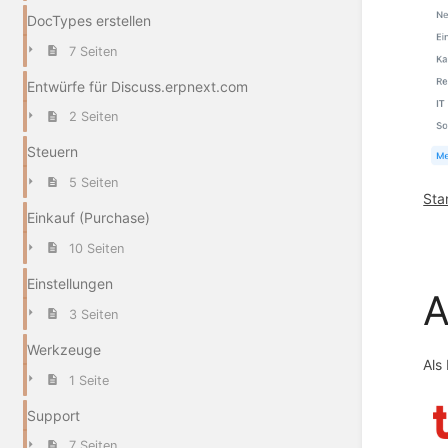
DocTypes erstellen
7 Seiten
Entwürfe für Discuss.erpnext.com
2 Seiten
Steuern
5 Seiten
Sta
Einkauf (Purchase)
10 Seiten
Einstellungen
A
3 Seiten
Werkzeuge
Als
1 Seite
Support
7 Seiten