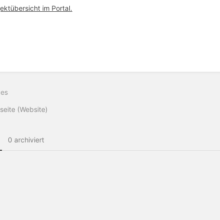
jektübersicht im Portal.
ittsauswahlmodus
ren
ges
eite (Website)
0 archiviert