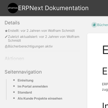
ERPNext Dokumentation
Details
Büche
Erstellt:
vor 2 Jahren
von
Wolfram Schmidt
Zuletzt aktualisiert:
vor 2 Jahren
von
Wolfram
Schmidt
E
Bücherberechtigungen aktiv
Aktionen
E
Seitennavigation
Einleitung
ERP
Im Portal anmelden
zug
Standard
Als Kunde Projekte einsehen
I