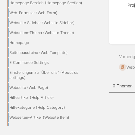
Homepage Bereich (Homepage Section)
Pro
Web-Formular (Web Form)
Webseite Sidebar (Website Sidebar)
Webseiten-Thema (Website Theme)
Abschn
Homepage
aktivie
Seitenbausteine (Web Template)
Vorheri
E Commerce Settings
Webs
Einstellungen zu "Über uns" (About us
settings)
0 Themen
Webseite (Web Page)
Hilfeartikel (Help Article)
Hilfekategorie (Help Category)
Webseiten-Artikel (Website Item)
Blog Post