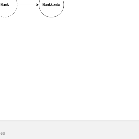
ittsauswahlmodus
ren
ges