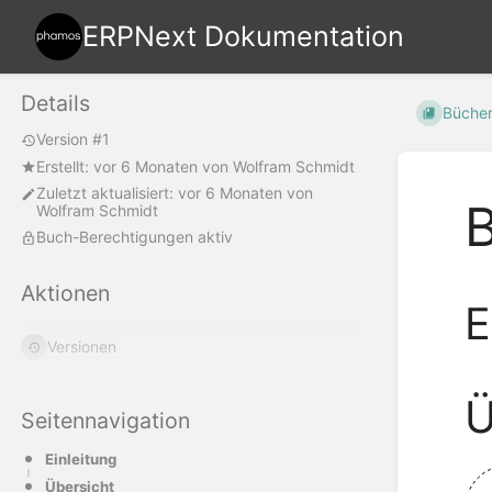
ERPNext Dokumentation
Details
Büche
Version #1
Erstellt:
vor 6 Monaten
von
Wolfram Schmidt
Zuletzt aktualisiert:
vor 6 Monaten
von
Wolfram Schmidt
Buch-Berechtigungen aktiv
Aktionen
E
Versionen
Ü
Seitennavigation
Einleitung
Übersicht