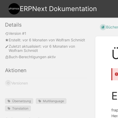
ERPNext Dokumentation
Details
Büche
Version #1
Erstellt:
vor 6 Monaten
von
Wolfram Schmidt
Zuletzt aktualisiert:
vor 6 Monaten
von
Ü
Wolfram Schmidt
Buch-Berechtigungen aktiv
Aktionen
Versionen
E
Übersetzung
Multilanguage
Translation
fra
Her