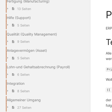
Fertigung (Manufacturing)
13 Seiten
P
Hilfe (Support)
5 Seiten
ERP
Qualität (Quality Management)
T
9 Seiten
Anlagevermögen (Asset)
All
5 Seiten
wer
Lohn-und Gehaltsabrechnung (Payroll)
Pr
6 Seiten
Wol
Integration
{{
8 Seiten
Allgemeiner Umgang
der
fol
27 Seiten