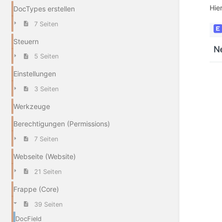
Hie
DocTypes erstellen
7 Seiten
Steuern
5 Seiten
Einstellungen
3 Seiten
Werkzeuge
Berechtigungen (Permissions)
7 Seiten
Webseite (Website)
21 Seiten
Frappe (Core)
39 Seiten
DocField