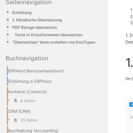
Seitennavigation
Einleitung
1. Händische Übersetzung
PDF Belege übersetzen
Texte in Druckformaten übersetzen
1. 
Daz
"Übersetzbar" beim erstellen von DocTypes
Buchnavigation
1
ERPNext Benutzerhandbuch
Im 
Einführung in ERPNext
Kontakte (Contacts)
8 Seiten
CRM (CRM)
25 Seiten
Buchhaltung (Accounting)