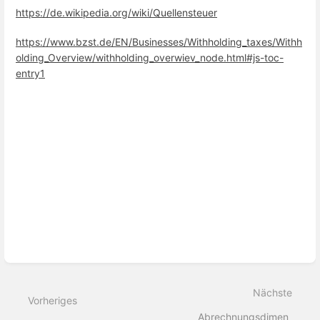
https://de.wikipedia.org/wiki/Quellensteuer
https://www.bzst.de/EN/Businesses/Withholding_taxes/Withh
olding_Overview/withholding_overwiev_node.html#js-toc-
entry1
Abschnittsauswahlmodus
aktivieren
Nächste
Vorheriges
Abrechnungsdimen