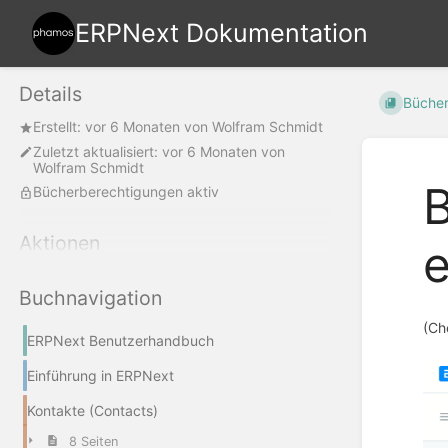
ERPNext Dokumentation
Details
Büche
Erstellt:
vor 6 Monaten
von
Wolfram Schmidt
Zuletzt aktualisiert:
vor 6 Monaten
von
Wolfram Schmidt
B
Bücherberechtigungen aktiv
Aktionen
e
Buchnavigation
(Ch
ERPNext Benutzerhandbuch
Einführung in ERPNext
Kontakte (Contacts)
8 Seiten