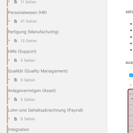
11 Seiten
set
Personalwesen (HR)
41 Seiten
Fertigung (Manufacturing)
13 Seiten
Hilfe (Support)
5 Seiten
aus
Qualität (Quality Management)
9 Seiten
Anlagevermögen (Asset)
5 Seiten
Lohn-und Gehaltsabrechnung (Payroll)
6 Seiten
Integration