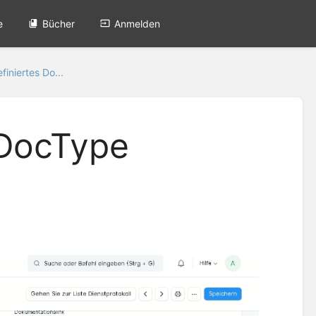
e
Bücher
Anmelden
iniertes Do...
 DocType