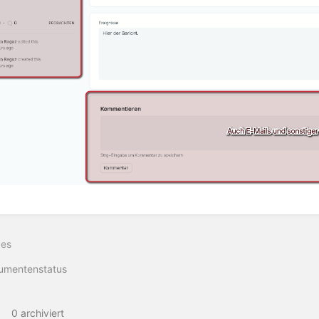
ittsauswahlmodus
ren
ges
umentenstatus
0 archiviert