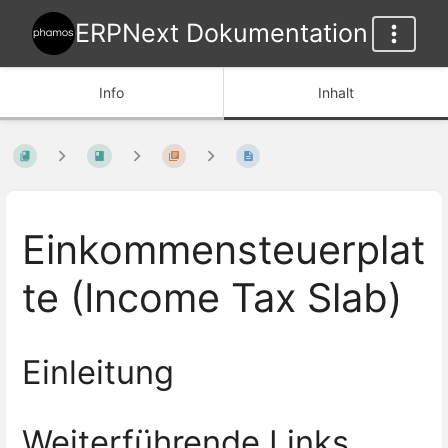
ERPNext Dokumentation
Info
Inhalt
Einkommensteuerplat
te (Income Tax Slab)
Einleitung
Weiterführende Links