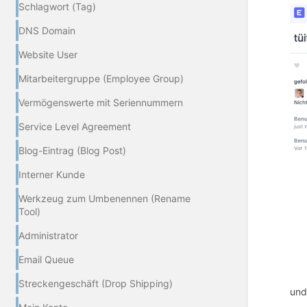
Schlagwort (Tag)
DNS Domain
Website User
Mitarbeitergruppe (Employee Group)
Vermögenswerte mit Seriennummern
Service Level Agreement
Blog-Eintrag (Blog Post)
Interner Kunde
Werkzeug zum Umbenennen (Rename
Tool)
Administrator
Email Queue
Streckengeschäft (Drop Shipping)
und