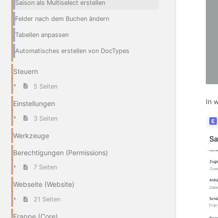
Saison als Multiselect erstellen
Felder nach dem Buchen ändern
Tabellen anpassen
Automatisches erstellen von DocTypes
Steuern
5 Seiten
In 
Einstellungen
3 Seiten
Werkzeuge
Berechtigungen (Permissions)
7 Seiten
Webseite (Website)
21 Seiten
Frappe (Core)