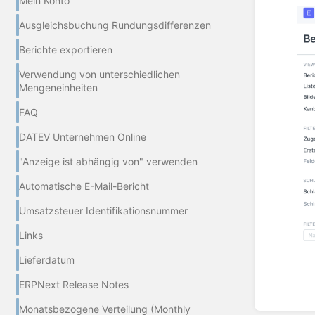
Mein Konto
Ausgleichsbuchung Rundungsdifferenzen
Berichte exportieren
Verwendung von unterschiedlichen
Mengeneinheiten
FAQ
DATEV Unternehmen Online
"Anzeige ist abhängig von" verwenden
Automatische E-Mail-Bericht
Umsatzsteuer Identifikationsnummer
Links
Lieferdatum
ERPNext Release Notes
Abschn
Monatsbezogene Verteilung (Monthly