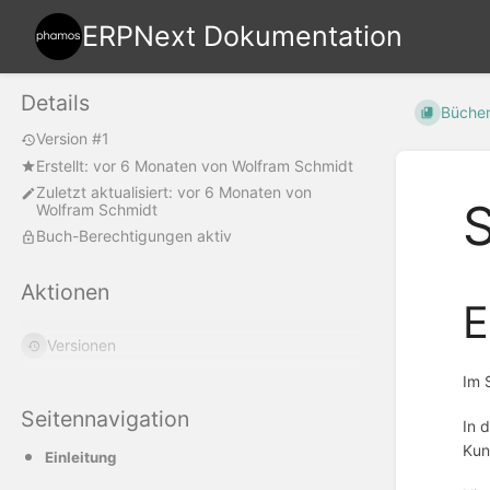
ERPNext Dokumentation
Details
Büche
Version #1
Erstellt:
vor 6 Monaten
von
Wolfram Schmidt
Zuletzt aktualisiert:
vor 6 Monaten
von
S
Wolfram Schmidt
Buch-Berechtigungen aktiv
Aktionen
E
Versionen
Im 
Seitennavigation
In 
Kun
Einleitung