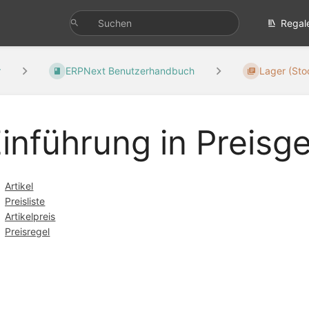
Regal
r
ERPNext Benutzerhandbuch
Lager (Sto
inführung in Preisg
Artikel
Preisliste
Artikelpreis
Preisregel
ittsauswahlmodus
ren