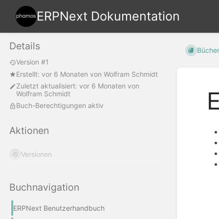
ERPNext Dokumentation
Details
Büche
Version #1
Erstellt:
vor 6 Monaten
von
Wolfram Schmidt
Zuletzt aktualisiert:
vor 6 Monaten
von
E
Wolfram Schmidt
Buch-Berechtigungen aktiv
Aktionen
Versionen
Abschn
Buchnavigation
aktivie
ERPNext Benutzerhandbuch