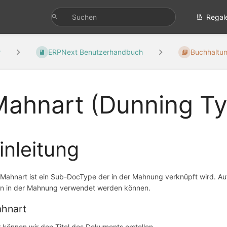
Regal
r
ERPNext Benutzerhandbuch
Buchhaltun
Mahnart (Dunning T
inleitung
 Mahnart ist ein Sub-DocType der in der Mahnung verknüpft wird. A
n in der Mahnung verwendet werden können.
hnart
r können wir den Titel des Dokuments erstellen