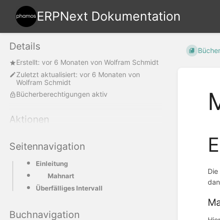
ERPNext Dokumentation
Details
Büche
Erstellt:
vor 6 Monaten
von
Wolfram Schmidt
Zuletzt aktualisiert:
vor 6 Monaten
von
Wolfram Schmidt
Bücherberechtigungen aktiv
Aktionen
E
Seitennavigation
Einleitung
Die
Mahnart
dan
Überfälliges Intervall
Ma
Buchnavigation
Hie