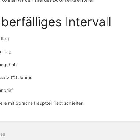
berfälliges Intervall
rttag
e Tag
hngebühr
ssatz (%) Jahres
nbrief
elle mit Sprache Hauptteil Text schließen
ittsauswahlmodus
ren
ges