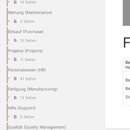
14 Seiten
Wartung (Maintenance)
2 Seiten
Einkauf (Purchase)
F
10 Seiten
Projekte (Projects)
11 Seiten
Be
n
Personalwesen (HR)
41 Seiten
Be
Be
Fertigung (Manufacturing)
St
13 Seiten
Hilfe (Support)
5 Seiten
Abschn
Qualität (Quality Management)