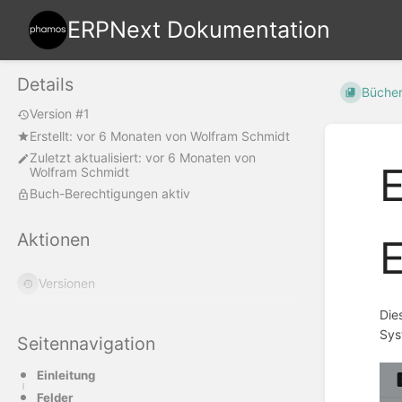
ERPNext Dokumentation
Details
Büche
Version #1
Erstellt:
vor 6 Monaten
von
Wolfram Schmidt
Zuletzt aktualisiert:
vor 6 Monaten
von
E
Wolfram Schmidt
Buch-Berechtigungen aktiv
Aktionen
E
Versionen
Die
Sys
Seitennavigation
Einleitung
Felder