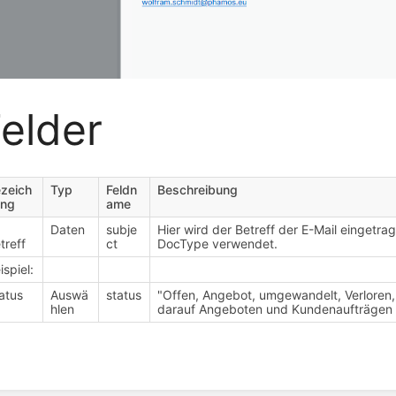
elder
zeich
Typ
Feldn
Beschreibung
ung
ame
Daten
subje
Hier wird der Betreff der E-Mail eingetrag
treff
ct
DocType verwendet.
ispiel:
atus
Auswä
status
"Offen, Angebot, umgewandelt, Verloren
hlen
darauf Angeboten und Kundenaufträgen
ittsauswahlmodus